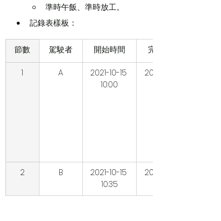
準時午飯、準時放工。
記錄表樣板：
節數
駕駛者
開始時間
完結時間
1
A
2021-10-15 
2021-10-15 
10:00
10:30
2
B
2021-10-15 
2021-10-15 
10:35
11:00