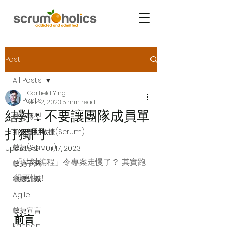
Post
All Posts
Garfield Ying
All Posts
Mar 2, 2023
5 min read
結對：不要讓團隊成員單
敏捷轉型
打獨鬥
如何推動敏捷(Scrum)
敏捷(Scrum)
Updated:
Mar 17, 2023
「結對編程」令專案走慢了？ 其實跑
敏捷手法
得更快！
敏捷知識
Agile
敏捷宣言
前言
Kanban