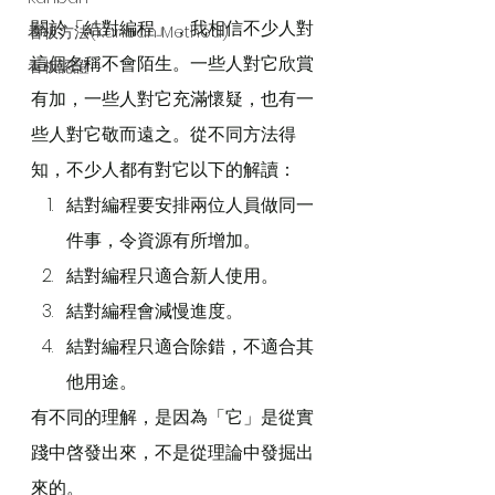
關於「結對編程」，我相信不少人對
看板方法(Kanban Method)
這個名稱不會陌生。一些人對它欣賞
看板認證
有加，一些人對它充滿懷疑，也有一
些人對它敬而遠之。從不同方法得
知，不少人都有對它以下的解讀：
結對編程要安排兩位人員做同一
件事，令資源有所增加。
結對編程只適合新人使用。
結對編程會減慢進度。
結對編程只適合除錯，不適合其
他用途。
有不同的理解，是因為「它」是從實
踐中啓發出來，不是從理論中發掘出
來的。